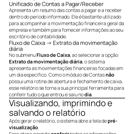
Unificado de Contas a Pagar/Receber
Apresenta um resumo das contas a pagar e a receber
dentro do período informado. Ele é bastante utilizado
para acompanhar a movimentação financeira geral da
empresa e também para fornecer informações ao seu
escritório de contabilidade.
Fluxo de Caixa → Extrato da movimentação
diária
No submenu
Fluxo de Caixa
, ao selecionar a opção
Extrato da movimentação diária
, o sistema
apresenta as movimentações financeiras focadas em
um dia específico. Como o módulo de Contas
não
possui uma rotina de abertura e fechamento de caixa,
esse relatório se torna a sua principal ferramenta para
conferir tudo o que entrou e saiu no
dia
.
Visualizando, imprimindo e
salvando o relatório
Após gerar o relatório, o sistema abre a tela de
pré-
visualização
.
Essa etapa permite
conferir
todas as informações