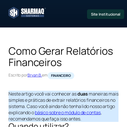
Pular
para
Site Institucional
o
conteúdo
Como Gerar Relatórios
Financeiros
Escrito por
Bryan B.
em
FINANCEIRO
Neste artigo você vai conhecer as
duas
maneiras mais
simples e práticas de extrair relatórios financeiros no
sistema. Caso você ainda não tenha lido nosso artigo
explicando o
básico sobre o módulo de contas
,
recomendamos que faça isso antes.
Quando utilizar?