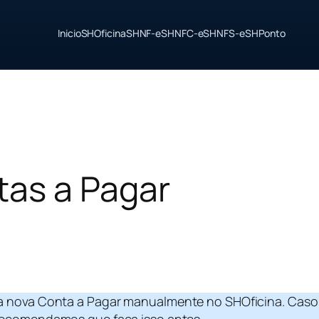
Inicio
SHOficina
SHNF-e
SHNFC-e
SHNFS-e
SHPonto
as a Pagar
 nova Conta a Pagar manualmente no SHOficina. Caso 