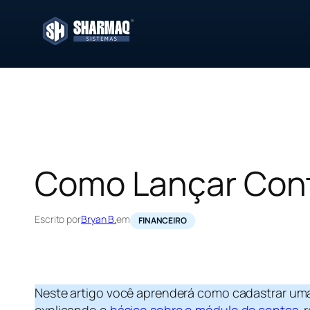
Pular
para
o
conteúdo
Como Lançar Cont
Escrito por
Bryan B.
em
FINANCEIRO
Neste artigo você aprenderá como cadastrar uma