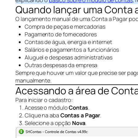
explicando o
básico sobre o módulo de contas
, 
Quando lançar uma Conta 
O lançamento manual de uma Conta a Pagar pode 
Compra de peças e mercadorias
Pagamento de fornecedores
Contas de água, energia e internet
Salários e pagamentos a funcionários
Aluguel e despesas administrativas
Outras despesas da empresa
Sempre que houver um valor que precise ser pag
manualmente.
Acessando a área de Conta
Para iniciar o cadastro:
Acesse o módulo
Contas
.
Clique na aba
Contas a Pagar
.
Selecione a opção
Nova
.